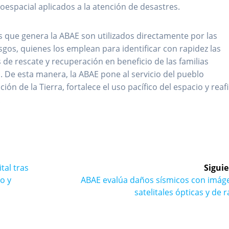
eoespacial aplicados a la atención de desastres.
os que genera la ABAE son utilizados directamente por las
gos, quienes los emplean para identificar con rapidez las
de rescate y recuperación en beneficio de las familias
. De esta manera, la ABAE pone al servicio del pueblo
ón de la Tierra, fortalece el uso pacífico del espacio y rea
.
tal tras
Siguie
Siguiente
io y
ABAE evalúa daños sísmicos con imág
entrada:
satelitales ópticas y de 