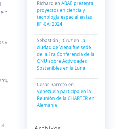
Richard
en
ABAE presenta
l
proyectos en ciencia y
 que
tecnología espacial en las
JIFI-EAI 2024
Sebastián J. Cruz
en
La
as y
ciudad de Viena fue sede
a
de la 1ra Conferencia de la
ONU sobre Actividades
Sostenibles en la Luna
etro,
Cesar Barreto
en
Venezuela participa en la
Reunión de la CHARTER en
Alemania
del
Archivos