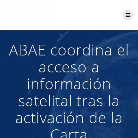
Saltar
al
contenido
ABAE coordina el
acceso a
información
satelital tras la
activación de la
Carta