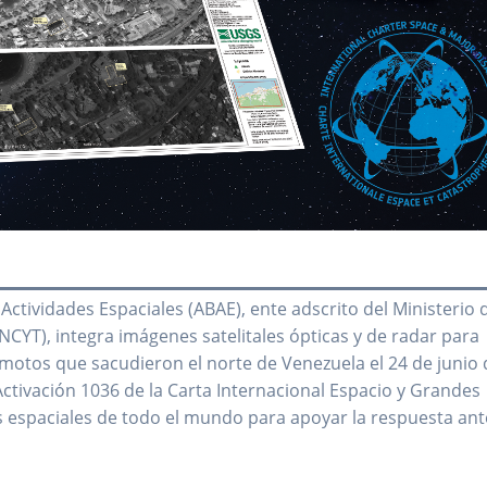
Actividades Espaciales (ABAE), ente adscrito del Ministerio 
NCYT), integra imágenes satelitales ópticas y de radar para
motos que sacudieron el norte de Venezuela el 24 de junio 
 Activación 1036 de la Carta Internacional Espacio y Grandes
 espaciales de todo el mundo para apoyar la respuesta ant