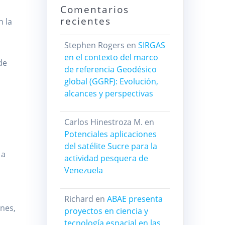
Comentarios
recientes
n la
Stephen Rogers
en
SIRGAS
en el contexto del marco
de
de referencia Geodésico
global (GGRF): Evolución,
alcances y perspectivas
Carlos Hinestroza M.
en
Potenciales aplicaciones
del satélite Sucre para la
 a
actividad pesquera de
Venezuela
Richard
en
ABAE presenta
ones,
proyectos en ciencia y
tecnología espacial en las