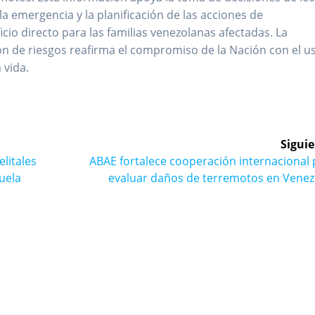
a emergencia y la planificación de las acciones de
cio directo para las familias venezolanas afectadas. La
ión de riesgos reafirma el compromiso de la Nación con el u
 vida.
Siguie
Siguiente
litales
ABAE fortalece cooperación internacional
entrada:
uela
evaluar daños de terremotos en Venez