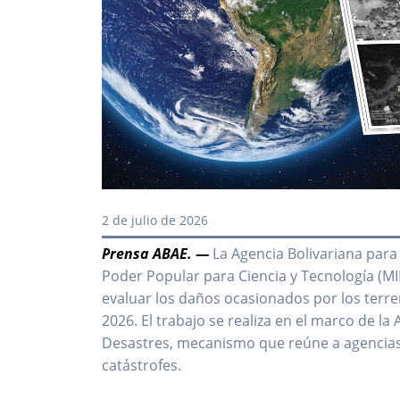
2 de julio de 2026
Prensa ABAE. —
La Agencia Bolivariana para 
Poder Popular para Ciencia y Tecnología (MI
evaluar los daños ocasionados por los terre
2026. El trabajo se realiza en el marco de la
Desastres, mecanismo que reúne a agencias
catástrofes.