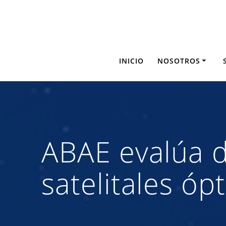
Saltar
al
contenido
INICIO
NOSOTROS
ABAE evalúa 
satelitales óp