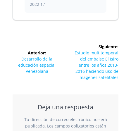
2022
1.1
Navegación
Siguiente:
de
Siguiente
Anterior:
Estudio multitemporal
Entrada
entrada:
Desarrollo de la
del embalse El Isiro
entradas
anterior:
educación espacial
entre los años 2013-
Venezolana
2016 haciendo uso de
imágenes satelitales
Deja una respuesta
Tu dirección de correo electrónico no será
publicada.
Los campos obligatorios están