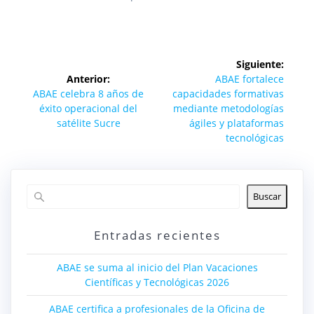
Navegación
Siguiente:
de
Siguiente
Anterior:
ABAE fortalece
Entrada
entrada:
ABAE celebra 8 años de
capacidades formativas
entradas
anterior:
éxito operacional del
mediante metodologías
satélite Sucre
ágiles y plataformas
tecnológicas
Buscar
Entradas recientes
ABAE se suma al inicio del Plan Vacaciones
Científicas y Tecnológicas 2026
ABAE certifica a profesionales de la Oficina de