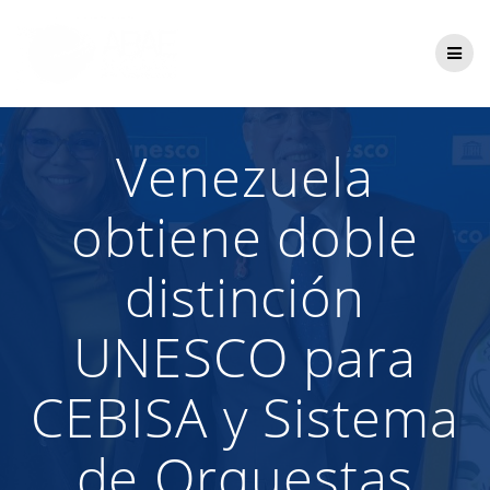
Saltar
al
contenido
Venezuela
obtiene doble
distinción
UNESCO para
CEBISA y Sistema
de Orquestas