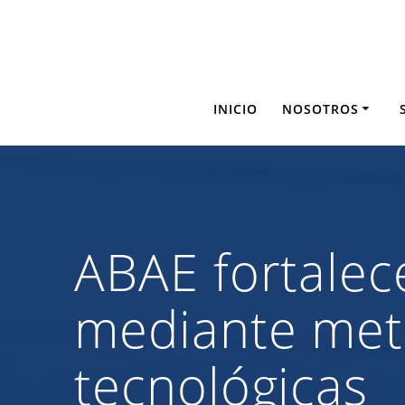
Saltar
al
contenido
INICIO
NOSOTROS
ABAE fortalec
mediante meto
tecnológicas