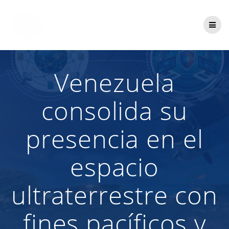
Saltar
al
contenido
Venezuela
consolida su
presencia en el
espacio
ultraterrestre con
fines pacíficos y