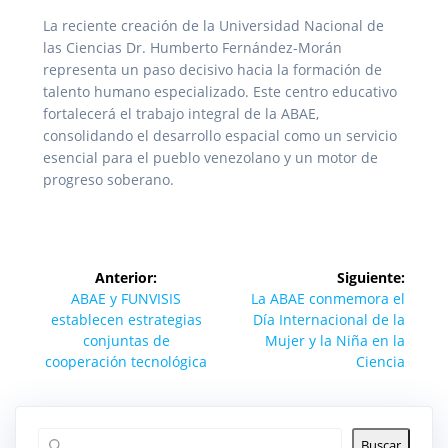
La reciente creación de la Universidad Nacional de
las Ciencias Dr. Humberto Fernández-Morán
representa un paso decisivo hacia la formación de
talento humano especializado. Este centro educativo
fortalecerá el trabajo integral de la ABAE,
consolidando el desarrollo espacial como un servicio
esencial para el pueblo venezolano y un motor de
progreso soberano.
Navegación
Anterior:
Siguiente:
de
Entrada
Siguiente
ABAE y FUNVISIS
La ABAE conmemora el
anterior:
entrada:
establecen estrategias
Día Internacional de la
entradas
conjuntas de
Mujer y la Niña en la
cooperación tecnológica
Ciencia
Buscar