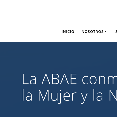
Saltar
al
contenido
INICIO
NOSOTROS
La ABAE conme
la Mujer y la 