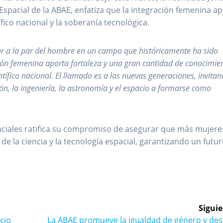
spacial de la ABAE, enfatiza que la integración femenina a
ífico nacional y la soberanía tecnológica.
ajar a la par del hombre en un campo que históricamente ha sido
ión femenina aporta fortaleza y una gran cantidad de conocimie
tífico nacional. El llamado es a las nuevas generaciones, invita
ión, la ingeniería, la astronomía y el espacio a formarse como
paciales ratifica su compromiso de asegurar que más mujere
de la ciencia y la tecnología espacial, garantizando un futu
Siguie
Siguiente
cio
La ABAE promueve la igualdad de género y des