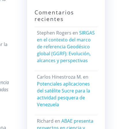
Comentarios
recientes
Stephen Rogers
en
SIRGAS
en el contexto del marco
r la
de referencia Geodésico
global (GGRF): Evolución,
alcances y perspectivas
Carlos Hinestroza M.
en
encia
Potenciales aplicaciones
radas
del satélite Sucre para la
actividad pesquera de
Venezuela
Richard
en
ABAE presenta
ana
proyectos en ciencia y