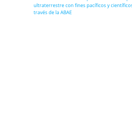
de
anterior:
ultraterrestre con fines pacíficos y científico
entradas
través de la ABAE