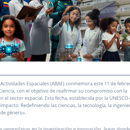
 Actividades Espaciales (ABAE) conmemora este 11 de febrer
a Ciencia, con el objetivo de reafirmar su compromiso con la
en el sector espacial. Esta fecha, establecida por la UNESCO
 impacto: Redefiniendo las ciencias, la tecnología, la ingenier
 de género».
s venezolanas en la investigación e innovación, áreas donde