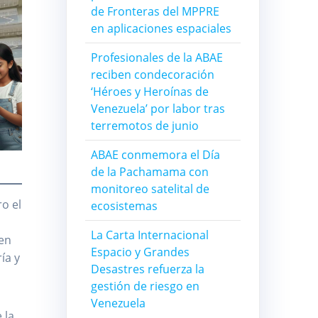
de Fronteras del MPPRE
en aplicaciones espaciales
Profesionales de la ABAE
reciben condecoración
‘Héroes y Heroínas de
Venezuela’ por labor tras
terremotos de junio
ABAE conmemora el Día
de la Pachamama con
monitoreo satelital de
o el
ecosistemas
La Carta Internacional
 en
Espacio y Grandes
ía y
Desastres refuerza la
gestión de riesgo en
Venezuela
 la