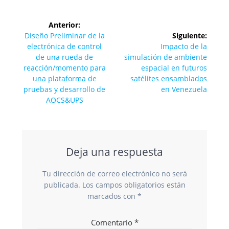
Navegación
Anterior:
de
Entrada
Diseño Preliminar de la
Siguiente:
anterior:
Siguiente
electrónica de control
Impacto de la
entradas
entrada:
de una rueda de
simulación de ambiente
reacción/momento para
espacial en futuros
una plataforma de
satélites ensamblados
pruebas y desarrollo de
en Venezuela
AOCS&UPS
Deja una respuesta
Tu dirección de correo electrónico no será
publicada.
Los campos obligatorios están
marcados con
*
Comentario
*