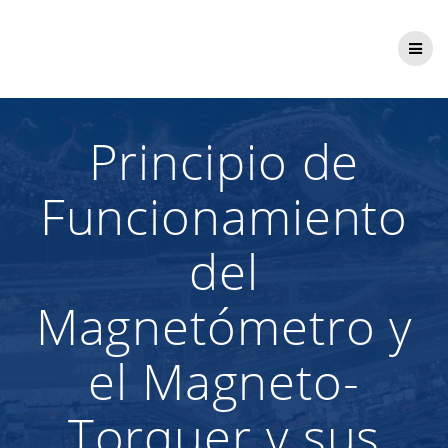
Saltar
al
contenido
Principio de
Funcionamiento
del
Magnetómetro y
el Magneto-
Torquer y sus