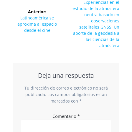
de
Siguiente
Experiencias en el
entrada:
estudio de la atmósfera
Anterior:
entradas
neutra basado en
Entrada
Latinoamérica se
observaciones
anterior:
aproxima al espacio
satelitales GNSS: Un
desde el cine
aporte de la geodesia a
las ciencias de la
atmósfera
Deja una respuesta
Tu dirección de correo electrónico no será
publicada.
Los campos obligatorios están
marcados con
*
Comentario
*