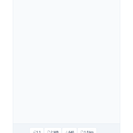
1.1
2 MB
640
1 Files