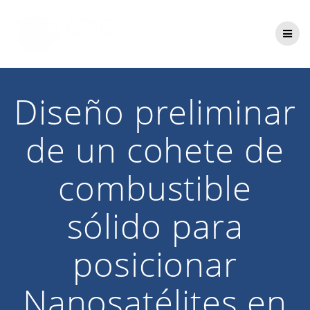
Saltar
al
contenido
Diseño preliminar
de un cohete de
combustible
sólido para
posicionar
Nanosatélites en