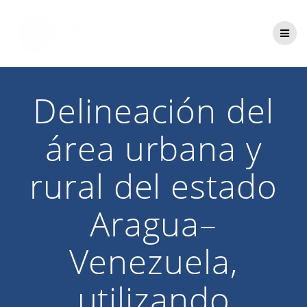
Saltar
al
contenido
Delineación del
área urbana y
rural del estado
Aragua–
Venezuela,
utilizando