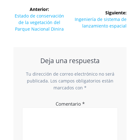
Navegación
Anterior:
Siguiente:
de
Entrada
Estado de conservación
Siguiente
Ingeniería de sistema de
anterior:
de la vegetación del
entrada:
lanzamiento espacial
entradas
Parque Nacional Dinira
Deja una respuesta
Tu dirección de correo electrónico no será
publicada.
Los campos obligatorios están
marcados con
*
Comentario
*