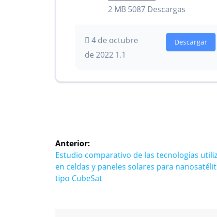
2 MB
5087 Descargas
4 de octubre
Descargar
de 2022
1.1
Navegación
Anterior:
de
Entrada
Estudio comparativo de las tecnologías utili
anterior:
en celdas y paneles solares para nanosatélit
entradas
tipo CubeSat