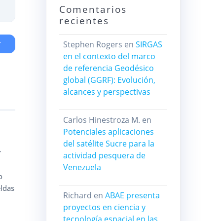
Comentarios
recientes
r
Stephen Rogers
en
SIRGAS
en el contexto del marco
de referencia Geodésico
global (GGRF): Evolución,
alcances y perspectivas
Carlos Hinestroza M.
en
Potenciales aplicaciones
del satélite Sucre para la
r
actividad pesquera de
Venezuela
o
eldas
Richard
en
ABAE presenta
proyectos en ciencia y
tecnología espacial en las