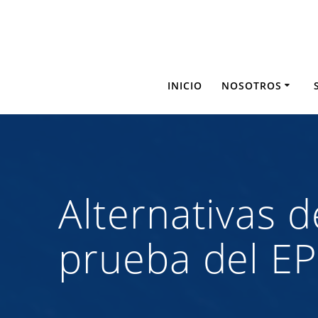
Saltar
al
contenido
INICIO
NOSOTROS
Alternativas 
prueba del E