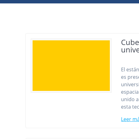
Cube
unive
El está
es pres
univers
espacial
unido a
esta te
Leer m