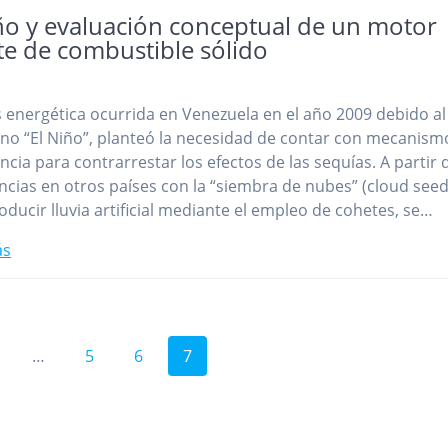
ño y evaluación conceptual de un motor
te de combustible sólido
is energética ocurrida en Venezuela en el año 2009 debido al
o “El Niño”, planteó la necesidad de contar con mecanism
cia para contrarrestar los efectos de las sequías. A partir 
ncias en otros países con la “siembra de nubes” (cloud seed
oducir lluvia artificial mediante el empleo de cohetes, se…
ás
ágina
Página
Página
Página
…
5
6
7