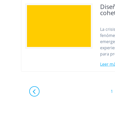
Dise
cohe
La cris
fenómen
emergen
experie
para pr
Leer m
Navegación
P
1
de
entradas