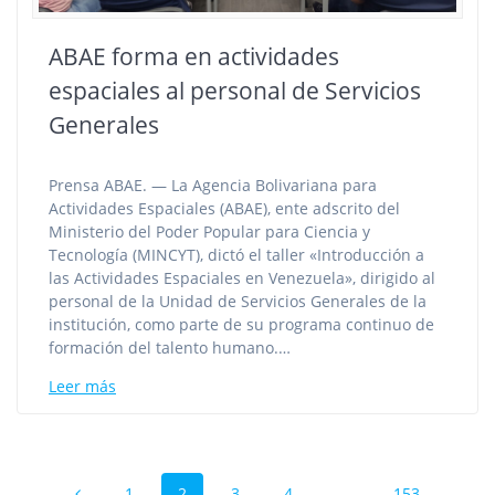
ABAE forma en actividades
espaciales al personal de Servicios
Generales
Prensa ABAE. — La Agencia Bolivariana para
Actividades Espaciales (ABAE), ente adscrito del
Ministerio del Poder Popular para Ciencia y
Tecnología (MINCYT), dictó el taller «Introducción a
las Actividades Espaciales en Venezuela», dirigido al
personal de la Unidad de Servicios Generales de la
institución, como parte de su programa continuo de
formación del talento humano.…
Leer más
Navegación
Página
Página
Página
Página
Página
1
2
3
4
…
153