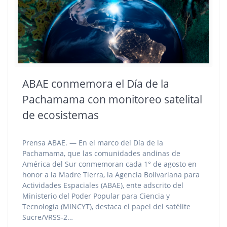
ABAE conmemora el Día de la
Pachamama con monitoreo satelital
de ecosistemas
Prensa ABAE. — En el marco del Día de la
Pachamama, que las comunidades andinas de
América del Sur conmemoran cada 1° de agosto en
honor a la Madre Tierra, la Agencia Bolivariana para
Actividades Espaciales (ABAE), ente adscrito del
Ministerio del Poder Popular para Ciencia y
Tecnología (MINCYT), destaca el papel del satélite
Sucre/VRSS-2…