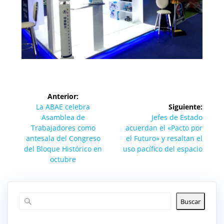
Navegación
Anterior:
de
Entrada
La ABAE celebra
Siguiente:
anterior:
Siguiente
Asamblea de
Jefes de Estado
entradas
entrada:
Trabajadores como
acuerdan el «Pacto por
antesala del Congreso
el Futuro» y resaltan el
del Bloque Histórico en
uso pacífico del espacio
octubre
Buscar