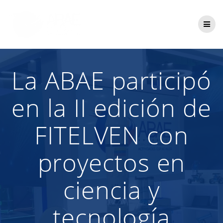
Saltar
al
contenido
La ABAE participó
en la II edición de
FITELVEN con
proyectos en
ciencia y
tecnología