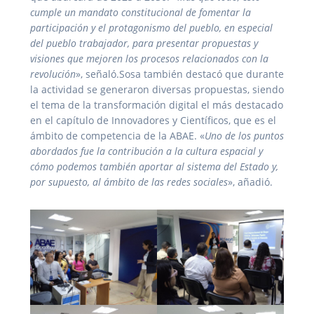
cumple un mandato constitucional de fomentar la
participación y el protagonismo del pueblo, en especial
del pueblo trabajador, para presentar propuestas y
visiones que mejoren los procesos relacionados con la
revolución
», señaló.Sosa también destacó que durante
la actividad se generaron diversas propuestas, siendo
el tema de la transformación digital el más destacado
en el capítulo de Innovadores y Científicos, que es el
ámbito de competencia de la ABAE. «
Uno de los puntos
abordados fue la contribución a la cultura espacial y
cómo podemos también aportar al sistema del Estado y,
por supuesto, al ámbito de las redes sociales
», añadió.