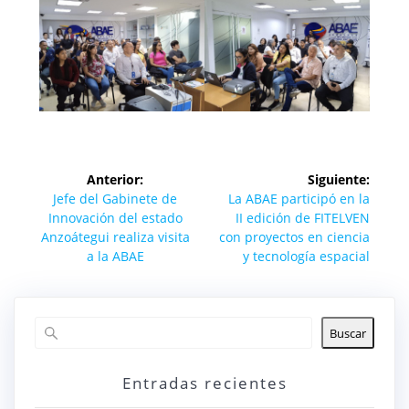
Navegación
Anterior:
Siguiente:
de
Entrada
Siguiente
Jefe del Gabinete de
La ABAE participó en la
anterior:
entrada:
Innovación del estado
II edición de FITELVEN
entradas
Anzoátegui realiza visita
con proyectos en ciencia
a la ABAE
y tecnología espacial
Buscar
Entradas recientes