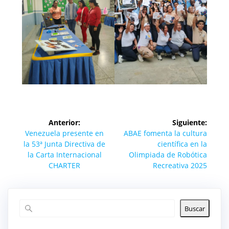
Navegación
Anterior:
Siguiente:
de
Entrada
Siguiente
Venezuela presente en
ABAE fomenta la cultura
anterior:
entrada:
la 53ª Junta Directiva de
científica en la
entradas
la Carta Internacional
Olimpiada de Robótica
CHARTER
Recreativa 2025
Buscar