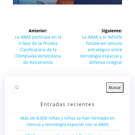
Navegación
Anterior:
Siguiente:
de
Entrada
Siguiente
La ABAE participa en la
La ABAE y el IAESEN
anterior:
entrada:
II fase de la Prueba
fortalecen vínculo
entradas
Clasificatoria de la
estratégico entre
Olimpiada Venezolana
tecnología espacial y
de Astronomía
defensa integral
Buscar
Entradas recientes
Más de 8.000 niñas y niños se han formado en
ciencia y tecnología espacial con la ABAE