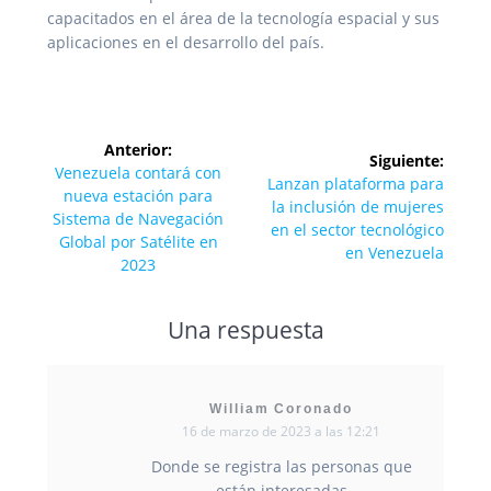
capacitados en el área de la tecnología espacial y sus
aplicaciones en el desarrollo del país.
Navegación
Anterior:
Siguiente:
de
Entrada
Venezuela contará con
Siguiente
Lanzan plataforma para
anterior:
nueva estación para
entrada:
la inclusión de mujeres
entradas
Sistema de Navegación
en el sector tecnológico
Global por Satélite en
en Venezuela
2023
Una respuesta
William Coronado
16 de marzo de 2023 a las 12:21
Donde se registra las personas que
están interesadas