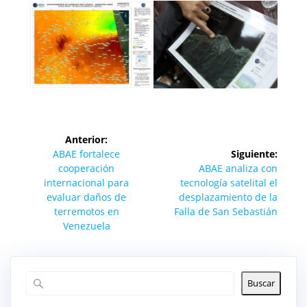
Navegación
Anterior:
de
Entrada
ABAE fortalece
Siguiente:
anterior:
Siguiente
cooperación
ABAE analiza con
entradas
entrada:
internacional para
tecnología satelital el
evaluar daños de
desplazamiento de la
terremotos en
Falla de San Sebastián
Venezuela
Buscar