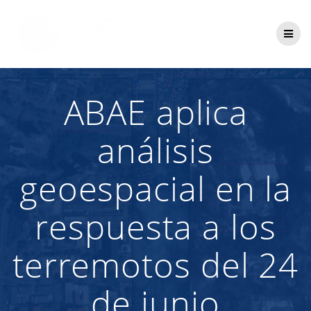
Saltar
al
contenido
ABAE aplica
análisis
geoespacial en la
respuesta a los
terremotos del 24
de junio