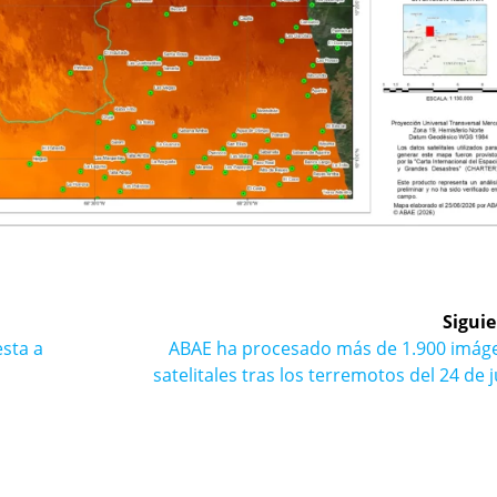
Siguie
Siguiente
esta a
ABAE ha procesado más de 1.900 imág
entrada:
satelitales tras los terremotos del 24 de 