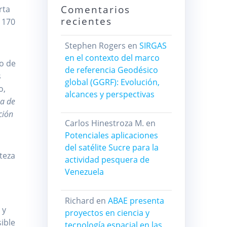
Comentarios
rta
recientes
 170
Stephen Rogers
en
SIRGAS
en el contexto del marco
co de
de referencia Geodésico
s
global (GGRF): Evolución,
o,
alcances y perspectivas
ma de
ción
Carlos Hinestroza M.
en
Potenciales aplicaciones
del satélite Sucre para la
teza
actividad pesquera de
Venezuela
Richard
en
ABAE presenta
 y
proyectos en ciencia y
ible
tecnología espacial en las