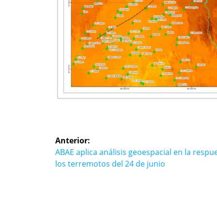
Navegación
Anterior:
de
Entrada
ABAE aplica análisis geoespacial en la respu
anterior:
los terremotos del 24 de junio
entradas