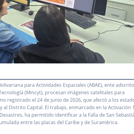
Bolivariana para Actividades Espaciales (ABAE), ente adscrito
Tecnología (Mincyt), procesan imágenes satelitales para
mo registrado el 24 de junio de 2026, que afectó a los estad
 al Distrito Capital. El trabajo, enmarcado en la Activación
Desastres, ha permitido identificar a la Falla de San Sebasti
umulada entre las placas del Caribe y de Suramérica.