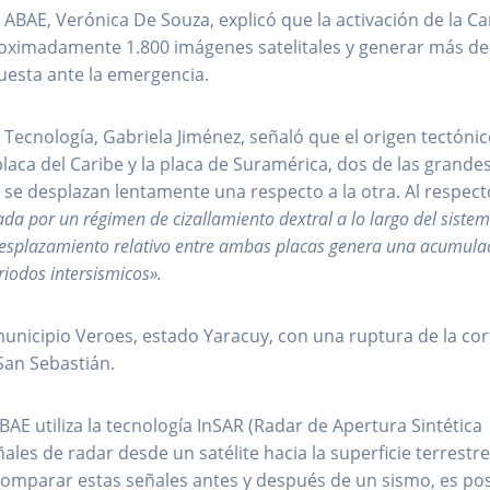
a ABAE, Verónica De Souza, explicó que la activación de la Ca
roximadamente 1.800 imágenes satelitales y generar más de
uesta ante la emergencia.
 Tecnología, Gabriela Jiménez, señaló que el origen tectóni
placa del Caribe y la placa de Suramérica, dos de las grande
 se desplazan lentamente una respecto a la otra. Al respect
ada por un régimen de cizallamiento dextral a lo largo del siste
 desplazamiento relativo entre ambas placas genera una acumula
riodos intersismicos».
municipio Veroes, estado Yaracuy, con una ruptura de la cor
 San Sebastián.
BAE utiliza la tecnología InSAR (Radar de Apertura Sintética
ales de radar desde un satélite hacia la superficie terrestre
comparar estas señales antes y después de un sismo, es pos