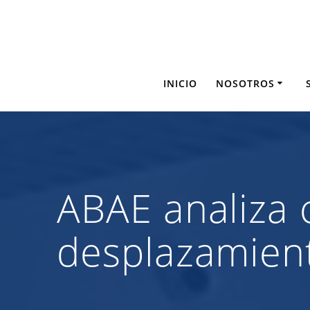
Saltar
al
contenido
INICIO
NOSOTROS
ABAE analiza c
desplazamient