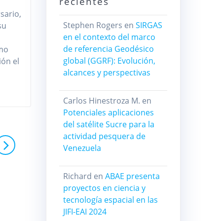
recientes
sario,
Stephen Rogers
en
SIRGAS
su
en el contexto del marco
de referencia Geodésico
omo
global (GGRF): Evolución,
ión el
alcances y perspectivas
Carlos Hinestroza M.
en
Potenciales aplicaciones
del satélite Sucre para la
actividad pesquera de
Venezuela
Richard
en
ABAE presenta
proyectos en ciencia y
tecnología espacial en las
JIFI-EAI 2024