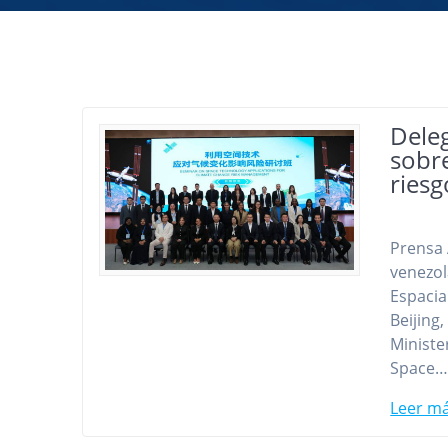
Dele
sobre
riesg
Prensa 
venezol
Espacia
Beijing
Ministe
Space
Leer m