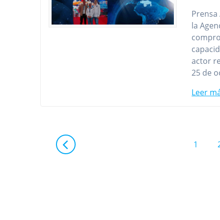
Prensa 
la Agen
comprom
capacid
actor r
25 de 
Leer m
Navegación
Página
1
de
entradas