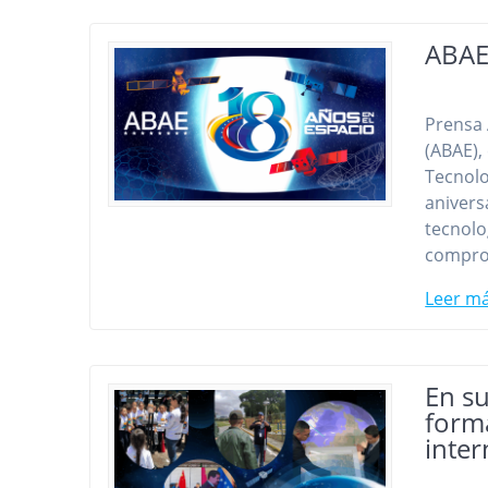
ABAE 
Prensa 
(ABAE),
Tecnolo
anivers
tecnolo
comprom
Leer m
En su
forma
inter