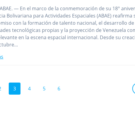
ABAE. — En el marco de la conmemoración de su 18° aniver
cia Bolivariana para Actividades Espaciales (ABAE) reafirma 
iso con la formación de talento nacional, el desarrollo de
ades tecnológicas propias y la proyección de Venezuela c
elevante en la escena espacial internacional. Desde su creac
octubre…
ás
Página
Página
Página
Página
Página
2
3
4
5
6