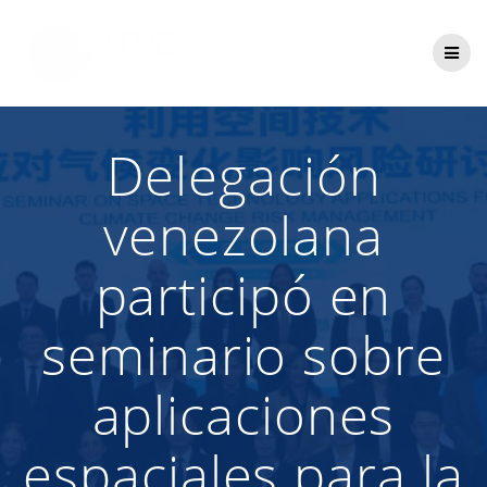
Saltar
al
contenido
Delegación
venezolana
participó en
seminario sobre
aplicaciones
espaciales para la