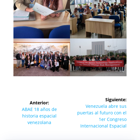
Navegación
Siguiente:
Anterior:
de
Siguiente
Venezuela abre sus
Entrada
ABAE 18 años de
entrada:
puertas al futuro con el
anterior:
historia espacial
entradas
1er Congreso
venezolana
Internacional Espacial