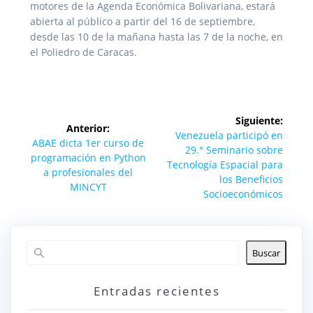
motores de la Agenda Económica Bolivariana, estará
abierta al público a partir del 16 de septiembre,
desde las 10 de la mañana hasta las 7 de la noche, en
el Poliedro de Caracas.
Navegación
Siguiente:
Anterior:
de
Siguiente
Venezuela participó en
Entrada
ABAE dicta 1er curso de
entrada:
29.° Seminario sobre
anterior:
programación en Python
entradas
Tecnología Espacial para
a profesionales del
los Beneficios
MINCYT
Socioeconómicos
Buscar
Entradas recientes