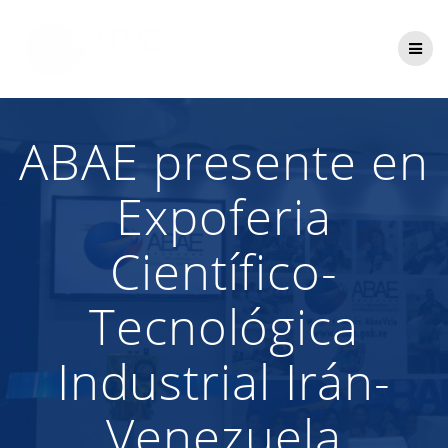
Saltar
al
contenido
ABAE presente en
Expoferia
Científico-
Tecnológica
Industrial Irán-
Venezuela