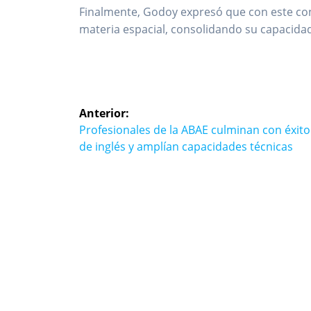
Finalmente, Godoy expresó que con este co
materia espacial, consolidando su capacidad
Navegación
Anterior:
de
Entrada
Profesionales de la ABAE culminan con éxito
anterior:
de inglés y amplían capacidades técnicas
entradas