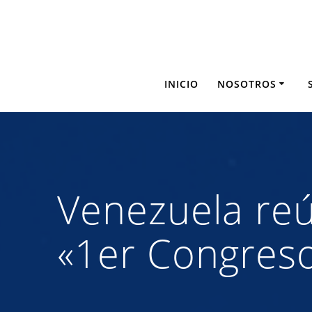
Saltar
al
contenido
INICIO
NOSOTROS
Venezuela reú
«1er Congreso