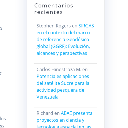
Comentarios
recientes
Stephen Rogers
en
SIRGAS
so
en el contexto del marco
de referencia Geodésico
global (GGRF): Evolución,
alcances y perspectivas
Carlos Hinestroza M.
en
a
Potenciales aplicaciones
del satélite Sucre para la
actividad pesquera de
Venezuela
Richard
en
ABAE presenta
los
proyectos en ciencia y
las
tecnología espacial en las