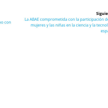
Siguie
Siguiente
La ABAE comprometida con la participación de
no con
entrada:
mujeres y las niñas en la ciencia y la tecno
esp