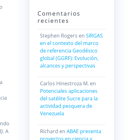
so
Comentarios
recientes
Stephen Rogers
en
SIRGAS
en el contexto del marco
de referencia Geodésico
global (GGRF): Evolución,
alcances y perspectivas
la
Carlos Hinestroza M.
en
Potenciales aplicaciones
cia
del satélite Sucre para la
actividad pesquera de
Venezuela
ando
R)
. A
Richard
en
ABAE presenta
proyectos en ciencia y