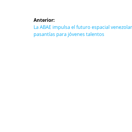
Navegación
Anterior:
de
Entrada
La ABAE impulsa el futuro espacial venezola
anterior:
pasantías para jóvenes talentos
entradas