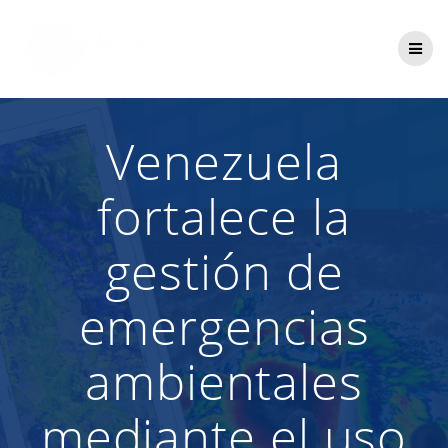
Saltar
al
contenido
Venezuela
fortalece la
gestión de
emergencias
ambientales
mediante el uso