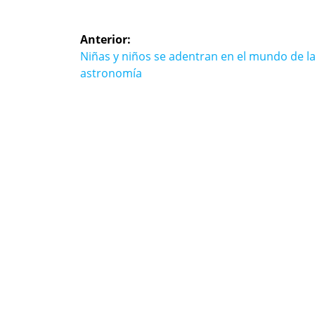
Navegación
Anterior:
de
Entrada
Niñas y niños se adentran en el mundo de l
anterior:
astronomía
entradas