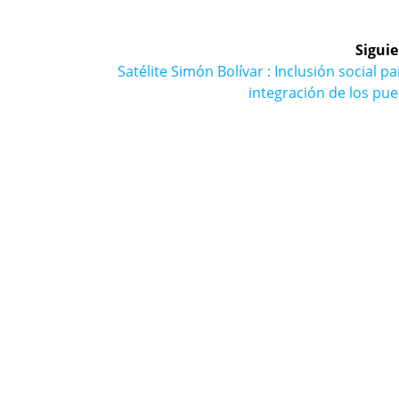
Siguie
Siguiente
a
Satélite Simón Bolívar : Inclusión social pa
entrada:
integración de los pu