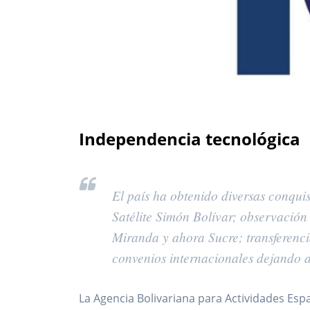
Independencia tecnológica
El país ha obtenido diversas conqu
Satélite Simón Bolívar; observación d
Miranda y ahora Sucre; transferenci
convenios internacionales dejando a
La Agencia Bolivariana para Actividades Espa