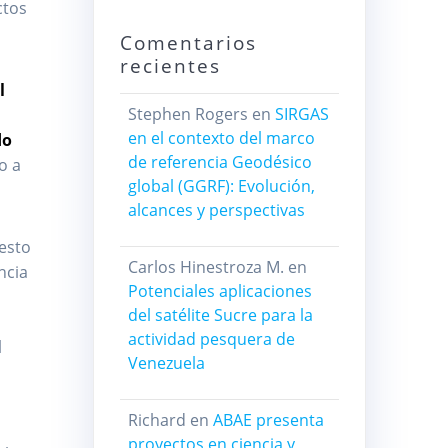
ctos
Comentarios
recientes
l
Stephen Rogers
en
SIRGAS
en el contexto del marco
do
de referencia Geodésico
o a
global (GGRF): Evolución,
alcances y perspectivas
esto
Carlos Hinestroza M.
en
ncia
Potenciales aplicaciones
del satélite Sucre para la
actividad pesquera de
l
Venezuela
Richard
en
ABAE presenta
proyectos en ciencia y