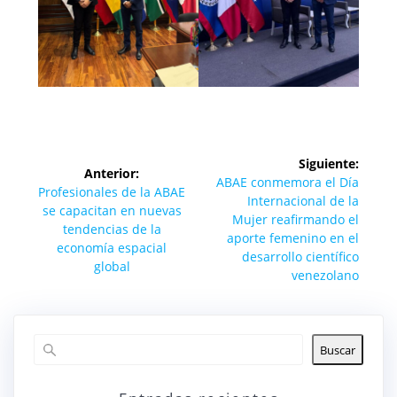
Navegación
Siguiente:
Anterior:
de
Siguiente
ABAE conmemora el Día
Entrada
Profesionales de la ABAE
entrada:
Internacional de la
anterior:
se capacitan en nuevas
entradas
Mujer reafirmando el
tendencias de la
aporte femenino en el
economía espacial
desarrollo científico
global
venezolano
Buscar