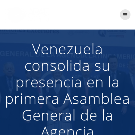
Saltar
al
contenido
Venezuela
consolida su
presencia en la
primera Asamblea
General de la
Agencia