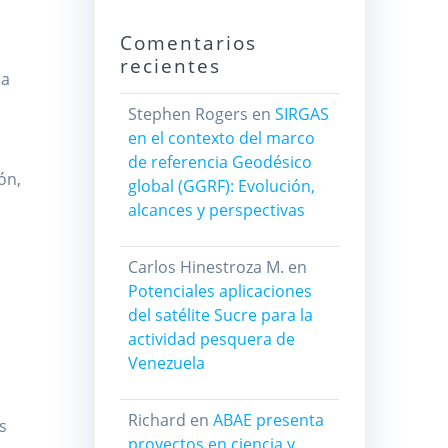
Comentarios
recientes
la
Stephen Rogers
en
SIRGAS
en el contexto del marco
de referencia Geodésico
ón,
global (GGRF): Evolución,
alcances y perspectivas
Carlos Hinestroza M.
en
Potenciales aplicaciones
del satélite Sucre para la
actividad pesquera de
Venezuela
Richard
en
ABAE presenta
s
proyectos en ciencia y