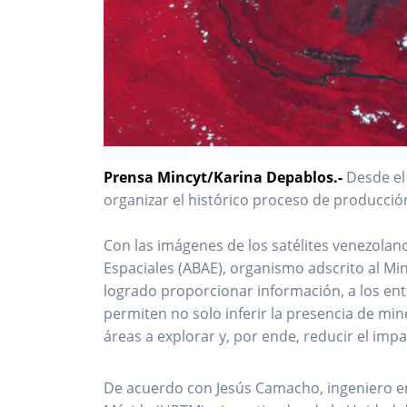
Prensa Mincyt/Karina Depablos.-
Desde el 
organizar el histórico proceso de producc
Con las imágenes de los satélites venezolano
Espaciales (ABAE), organismo adscrito al Min
logrado proporcionar información, a los ent
permiten no solo inferir la presencia de min
áreas a explorar y, por ende, reducir el imp
De acuerdo con Jesús Camacho, ingeniero en 