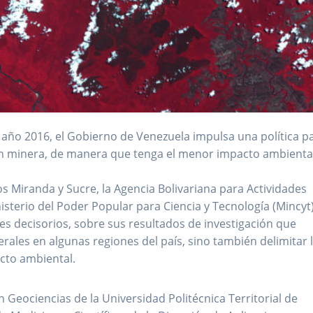
año 2016, el Gobierno de Venezuela impulsa una política p
ión minera, de manera que tenga el menor impacto ambient
s Miranda y Sucre, la Agencia Bolivariana para Actividades
isterio del Poder Popular para Ciencia y Tecnología (Mincyt)
es decisorios, sobre sus resultados de investigación que
erales en algunas regiones del país, sino también delimitar 
acto ambiental.
Geociencias de la Universidad Politécnica Territorial de