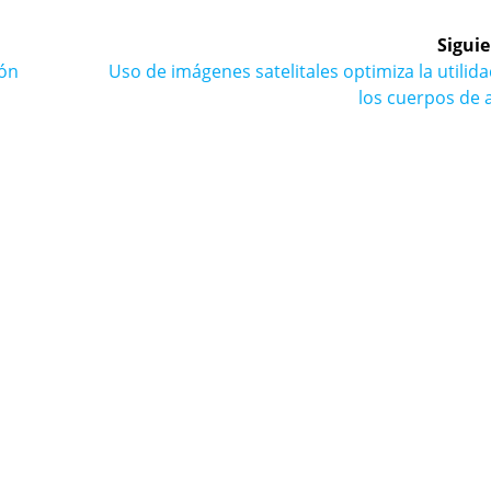
Siguie
Siguiente
ión
Uso de imágenes satelitales optimiza la utilid
entrada:
los cuerpos de 