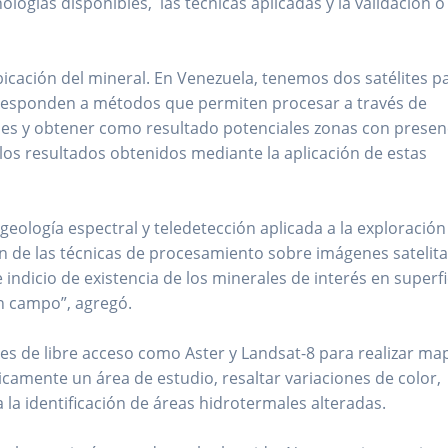
logías disponibles, las técnicas aplicadas y la validación o
ubicación del mineral. En Venezuela, tenemos dos satélites p
corresponden a métodos que permiten procesar a través de
les y obtener como resultado potenciales zonas con presen
los resultados obtenidos mediante la aplicación de estas
e geología espectral y teledetección aplicada a la exploración
n de las técnicas de procesamiento sobre imágenes satelita
dicio de existencia de los minerales de interés en superfi
 en campo”, agregó.
ites de libre acceso como Aster y Landsat-8 para realizar m
gicamente un área de estudio, resaltar variaciones de color,
a la identificación de áreas hidrotermales alteradas.