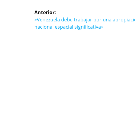
Navegación
Anterior:
de
Entrada
«Venezuela debe trabajar por una apropiac
anterior:
nacional espacial significativa»
entradas