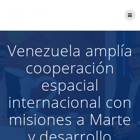
Saltar
al
contenido
Venezuela amplía
cooperación
espacial
internacional con
misiones a Marte
y desarrollo