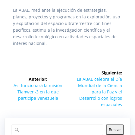
La ABAE, mediante la ejecución de estrategias,
planes, proyectos y programas en la exploración, uso
y explotación del espacio ultraterrestre con fines
pacíficos, estimula la investigación científica y el
desarrollo tecnológico en actividades espaciales de
interés nacional.
Navegación
Siguiente:
de
Siguiente
Anterior:
La ABAE celebra el Día
Entrada
entrada:
Así funcionará la misión
Mundial de la Ciencia
entradas
anterior:
Tianwen-3 en la que
para la Paz y el
participa Venezuela
Desarrollo con logros
espaciales
Buscar