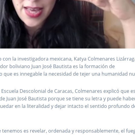
 con la investigadora mexicana, Katya Colmenares Lizárraga
or boliviano Juan José Bautista es la formación de
o que es innegable la necesidad de tejer una humanidad nu
la Escuela Descolonial de Caracas, Colmenares explicó que e
de Juan José Bautista porque se tiene su letra y puede habe
dar en la literalidad y dejar intacto el sentido profundo d
e tenemos es revelar, ordenada y responsablemente, el fue