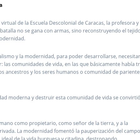
a
virtual de la Escuela Descolonial de Caracas, la profesora y
batalla no se gana con armas, sino reconstruyendo el tejid
modernidad.
alismo y la modernidad, para poder desarrollarse, necesita
ir: las comunidades de vida, en las que básicamente había t
e los ancestros y los seres humanos o comunidad de pariente
edad moderna y destruir esta comunidad de vida se convirtió
humano como propietario, como señor de la tierra, y a la
rivada. La modernidad fomentó la pauperización del campo,
ideal de la vida burguesa y citadina, destronando