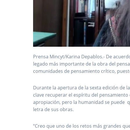
Prensa Mincyt/Karina Depablos.- De acuerdo
legado más importante de la obra del pensad
comunidades de pensamiento crítico, puest
Durante la apertura de la sexta edición de 
clave recuperar el espíritu del pensamiento 
apropiación, pero la humanidad se puede que
letra de sus obras.
“Creo que uno de los retos más grandes qu