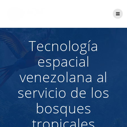
Saltar
al
contenido
Tecnología
espacial
venezolana al
servicio de los
bosques
tropicales