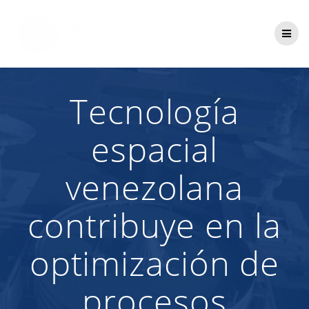
Saltar
al
contenido
Tecnología
espacial
venezolana
contribuye en la
optimización de
procesos