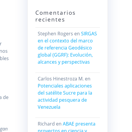
Comentarios
recientes
Stephen Rogers
en
SIRGAS
en el contexto del marco
r
de referencia Geodésico
inos
global (GGRF): Evolución,
bles
alcances y perspectivas
Carlos Hinestroza M.
en
Potenciales aplicaciones
del satélite Sucre para la
a de
actividad pesquera de
Venezuela
Richard
en
ABAE presenta
egan
proyectos en ciencia y