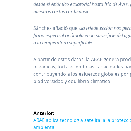
desde el Atlántico ecuatorial hasta Isla de Ave
nuestras costas caribeñas
».
Sánchez añadió que «
la teledetección nos per
firma espectral anómala en la superficie del ag
o la temperatura superficial
».
A partir de estos datos, la ABAE genera pro
oceánicas, fortaleciendo las capacidades na
contribuyendo a los esfuerzos globales por 
biodiversidad y equilibrio climático.
Navegación
Anterior:
de
Entrada
ABAE aplica tecnología satelital a la protecc
anterior:
ambiental