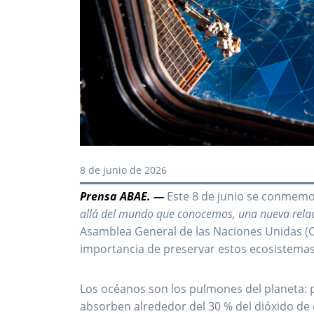
8 de junio de 2026
Prensa ABAE. —
Este 8 de junio se conmemor
allá del mundo que conocemos, una nueva rela
Asamblea General de las Naciones Unidas (ON
importancia de preservar estos ecosistemas e
Los océanos son los pulmones del planeta: 
absorben alrededor del 30 % del dióxido de