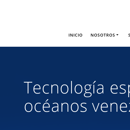
Saltar
al
contenido
INICIO
NOSOTROS
Tecnología esp
océanos vene