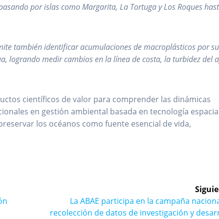
s, pasando por islas como Margarita, La Tortuga y Los Roques has
mite también identificar acumulaciones de macroplásticos por s
ua, logrando medir cambios en la línea de costa, la turbidez del 
ductos científicos de valor para comprender las dinámicas
cionales en gestión ambiental basada en tecnología espacial
preservar los océanos como fuente esencial de vida,
Siguie
Siguiente
ión
La ABAE participa en la campaña nacion
entrada:
recolección de datos de investigación y desar