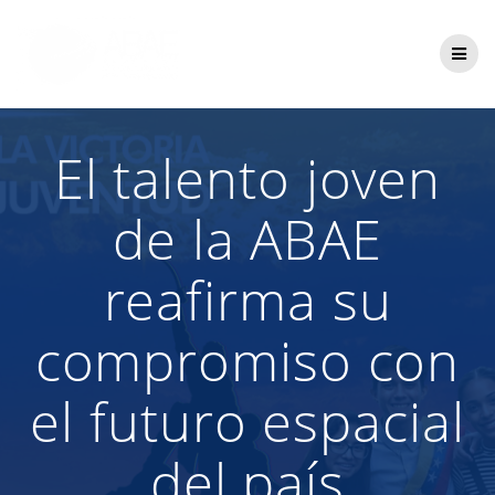
Saltar
al
contenido
El talento joven
de la ABAE
reafirma su
compromiso con
el futuro espacial
del país