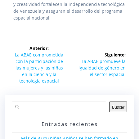
y creatividad fortalecen la independencia tecnológica
de Venezuela y aseguran el desarrollo del programa
espacial nacional.
Navegación
Anterior:
de
Entrada
La ABAE comprometida
Siguiente:
anterior:
Siguiente
con la participación de
La ABAE promueve la
entradas
entrada:
las mujeres y las niñas
igualdad de género en
en la ciencia y la
el sector espacial
tecnología espacial
Buscar
Entradas recientes
Más de 8.000 niñas y niños se han formado en