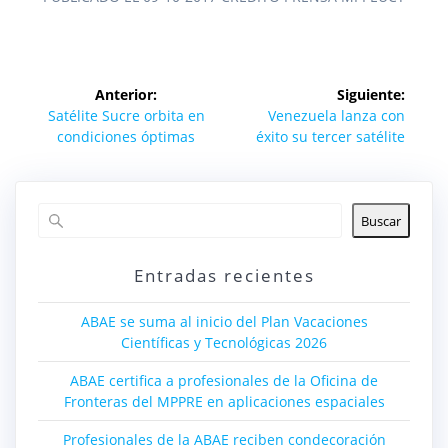
Navegación
Anterior:
Siguiente:
de
Entrada
Siguiente
Satélite Sucre orbita en
Venezuela lanza con
anterior:
entrada:
condiciones óptimas
éxito su tercer satélite
entradas
Buscar
Entradas recientes
ABAE se suma al inicio del Plan Vacaciones
Científicas y Tecnológicas 2026
ABAE certifica a profesionales de la Oficina de
Fronteras del MPPRE en aplicaciones espaciales
Profesionales de la ABAE reciben condecoración