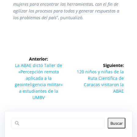
mujeres para encontrar las herramientas, con el fin de
agilizar los procesos para todas y generar respuestas a
los problemas del país
”, puntualizó.
Navegación
Anterior:
de
Entrada
La ABAE dictó Taller de
Siguiente:
anterior:
Siguiente
«Percepción remota
120 niños y niñas de la
entradas
entrada:
aplicada a la
Ruta Científica de
geointeligencia militar»
Caracas visitaron la
a estudiantes de la
ABAE
UMBV
Buscar