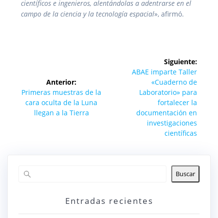
científicos e ingenieros, alentándolas a adentrarse en el
campo de la ciencia y la tecnología espacial
», afirmó.
Navegación
Siguiente:
de
Siguiente
ABAE imparte Taller
entrada:
Anterior:
«Cuaderno de
entradas
Entrada
Primeras muestras de la
Laboratorio» para
anterior:
cara oculta de la Luna
fortalecer la
llegan a la Tierra
documentación en
investigaciones
científicas
Buscar
Entradas recientes