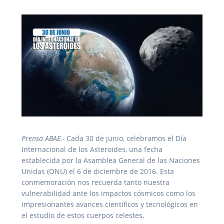
Prensa ABAE.-
Cada 30 de junio, celebramos el Día
Internacional de los Asteroides, una fecha
establecida por la Asamblea General de las Naciones
Unidas (ONU) el 6 de diciembre de 2016. Esta
conmemoración nos recuerda tanto nuestra
vulnerabilidad ante los impactos cósmicos como los
impresionantes avances científicos y tecnológicos en
el estudio de estos cuerpos celestes.