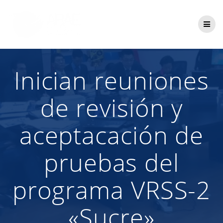
Saltar
al
contenido
Inician reuniones
de revisión y
aceptacación de
pruebas del
programa VRSS-2
«Sucre»