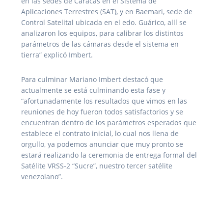
en las sedes de Caracas en el Sistema de
Aplicaciones Terrestres (SAT), y en Baemari, sede de
Control Satelital ubicada en el edo. Guárico, allí se
analizaron los equipos, para calibrar los distintos
parámetros de las cámaras desde el sistema en
tierra” explicó Imbert.
Para culminar Mariano Imbert destacó que
actualmente se está culminando esta fase y
“afortunadamente los resultados que vimos en las
reuniones de hoy fueron todos satisfactorios y se
encuentran dentro de los parámetros esperados que
establece el contrato inicial, lo cual nos llena de
orgullo, ya podemos anunciar que muy pronto se
estará realizando la ceremonia de entrega formal del
Satélite VRSS-2 “Sucre”, nuestro tercer satélite
venezolano”.
Navegación