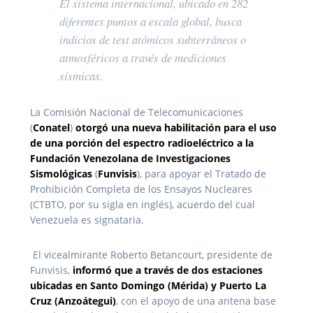
El sistema internacional, ubicado en 282
diferentes puntos a escala global, busca
indicios de test atómicos subterráneos o
atmosféricos a través de mediciones
sísmicas.
La Comisión Nacional de Telecomunicaciones
(
Conatel
)
otorgó una nueva habilitación para el uso
de una porción del espectro radioeléctrico a la
Fundación Venezolana de Investigaciones
Sismológicas
(
Funvisis
), para apoyar el Tratado de
Prohibición Completa de los Ensayos Nucleares
(CTBTO, por su sigla en inglés), acuerdo del cual
Venezuela es signataria.
El vicealmirante Roberto Betancourt, presidente de
Funvisis,
informó que a través de dos estaciones
ubicadas en Santo Domingo (Mérida) y Puerto La
Cruz (Anzoátegui)
, con el apoyo de una antena base