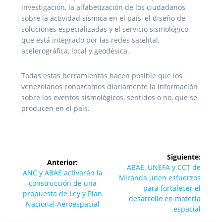
investigación, la alfabetización de los ciudadanos
sobre la actividad sísmica en el país, el diseño de
soluciones especializadas y el servicio sismológico
que está integrado por las redes satelital,
acelerográfica, local y geodésica.
Todas estas herramientas hacen posible que los
venezolanos conozcamos diariamente la información
sobre los eventos sismológicos, sentidos o no, que se
producen en el país.
Navegación
Siguiente:
Anterior:
de
Siguiente
ABAE, UNEFA y CCT de
Entrada
ANC y ABAE activarán la
entrada:
Miranda unen esfuerzos
anterior:
construcción de una
entradas
para fortalecer el
propuesta de Ley y Plan
desarrollo en materia
Nacional Aeroespacial
espacial