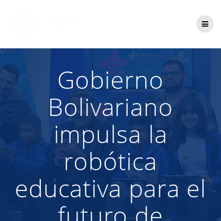
Saltar
al
contenido
Gobierno
Bolivariano
impulsa la
robótica
educativa para el
futuro de