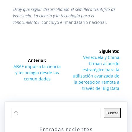
«
Hay que seguir desarrollando el semillero científico de
Venezuela. La ciencia y la tecnología para el
conocimiento
», concluyó el mandatario nacional.
Navegación
Siguiente:
de
Siguiente
Venezuela y China
Anterior:
entrada:
firman acuerdo
Entrada
ABAE impulsa la ciencia
entradas
estratégico para la
anterior:
y tecnología desde las
utilización avanzada de
comunidades
la percepción remota a
través del Big Data
Buscar
Entradas recientes