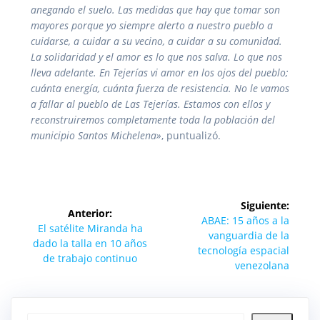
anegando el suelo. Las medidas que hay que tomar son
mayores porque yo siempre alerto a nuestro pueblo a
cuidarse, a cuidar a su vecino, a cuidar a su comunidad.
La solidaridad y el amor es lo que nos salva. Lo que nos
lleva adelante. En Tejerías vi amor en los ojos del pueblo;
cuánta energía, cuánta fuerza de resistencia. No le vamos
a fallar al pueblo de Las Tejerías. Estamos con ellos y
reconstruiremos completamente toda la población del
municipio Santos Michelena»
, puntualizó.
Navegación
Siguiente:
Anterior:
de
Siguiente
ABAE: 15 años a la
Entrada
El satélite Miranda ha
entrada:
vanguardia de la
anterior:
dado la talla en 10 años
entradas
tecnología espacial
de trabajo continuo
venezolana