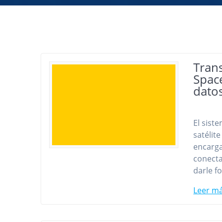
Tran
Spac
datos
El sist
satélit
encarga
conecta
darle f
Leer m