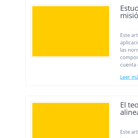
Estud
misió
Este ar
aplicac
las nor
compone
cuenta 
Leer m
El te
aline
Este art