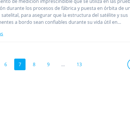
ento de medición imprescindible que se utiliza en las prue
ión durante los procesos de fábrica y puesta en órbita de u
 satelital, para asegurar que la estructura del satélite y sus
ntes a bordo sean confiables durante su vida útil en…
ás
ina
Página
Página
Página
Página
Página
6
7
8
9
…
13