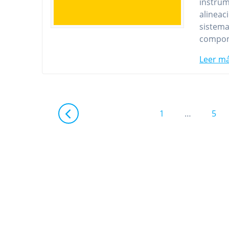
instrum
alineac
sistema
compone
Leer m
Navegación
Página
Pág
1
…
5
de
entradas