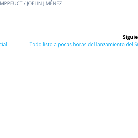
MPPEUCT / JOELIN JIMÉNEZ
Siguie
Siguiente
ial
Todo listo a pocas horas del lanzamiento del 
entrada: