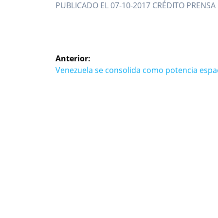
PUBLICADO EL 07-10-2017 CRÉDITO PRENSA 
Navegación
Anterior:
de
Entrada
Venezuela se consolida como potencia espac
anterior:
entradas