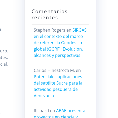
Comentarios
recientes
a
Stephen Rogers
en
SIRGAS
en el contexto del marco
de referencia Geodésico
global (GGRF): Evolución,
turo.
alcances y perspectivas
tes:
ial,
Carlos Hinestroza M.
en
Potenciales aplicaciones
del satélite Sucre para la
actividad pesquera de
,
Venezuela
Richard
en
ABAE presenta
e
proyectos en ciencia y