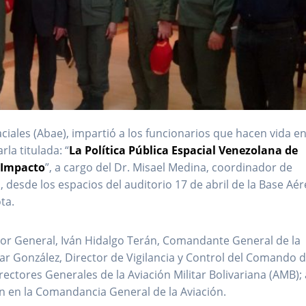
ciales (Abae), impartió a los funcionarios que hacen vida en
la titulada: “
La Política Pública Espacial Venezolana de
 Impacto
”, a cargo del Dr. Misael Medina, coordinador de
a, desde los espacios del auditorio 17 de abril de la Base Aé
ta.
yor General, Iván Hidalgo Terán, Comandante General de la
llar González, Director de Vigilancia y Control del Comando 
rectores Generales de la Aviación Militar Bolivariana (AMB); 
n en la Comandancia General de la Aviación.