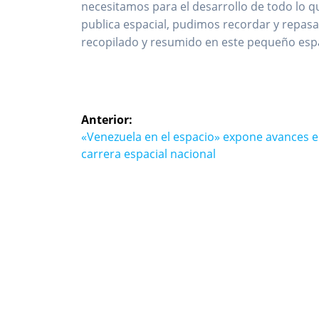
necesitamos para el desarrollo de todo lo q
publica espacial, pudimos recordar y repasa
recopilado y resumido en este pequeño espa
Navegación
Anterior:
de
Entrada
«Venezuela en el espacio» expone avances 
anterior:
carrera espacial nacional
entradas