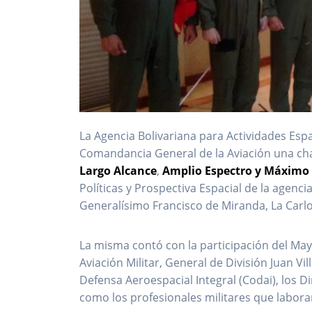
La Agencia Bolivariana para Actividades Espa
Comandancia General de la Aviación una char
Largo Alcance
,
Amplio Espectro y Máximo
Políticas y Prospectiva Espacial de la agenci
Generalísimo Francisco de Miranda, La Carlo
La misma contó con la participación del Ma
Aviación Militar, General de División Juan Vi
Defensa Aeroespacial Integral (Codai), los Di
como los profesionales militares que labora