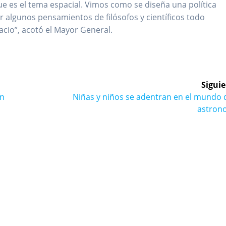
ue es el tema espacial. Vimos como se diseña una política
r algunos pensamientos de filósofos y científicos todo
cio”, acotó el Mayor General.
Siguie
Siguiente
en
Niñas y niños se adentran en el mundo 
entrada:
astron