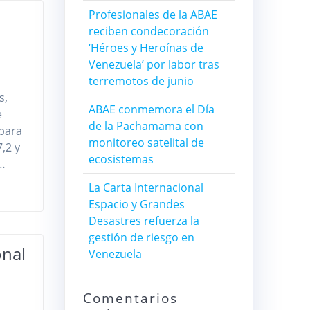
Profesionales de la ABAE
reciben condecoración
‘Héroes y Heroínas de
Venezuela’ por labor tras
terremotos de junio
s,
ABAE conmemora el Día
e
de la Pachamama con
 para
monitoreo satelital de
,2 y
ecosistemas
s…
La Carta Internacional
Espacio y Grandes
Desastres refuerza la
gestión de riesgo en
onal
Venezuela
Comentarios