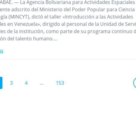
ABAE. — La Agencia Bolivariana para Actividades Espaciales
 ente adscrito del Ministerio del Poder Popular para Ciencia
gía (MINCYT), dictó el taller «Introducción a las Actividades
les en Venezuela», dirigido al personal de la Unidad de Serv
es de la institución, como parte de su programa continuo 
ión del talento humano.…
ás
ágina
Página
Página
Página
3
4
…
153