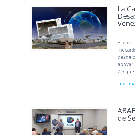
La Ca
Desas
Vene
Prensa 
mecanis
desde o
apoyar 
7,5 que
Leer m
ABAE 
de Se