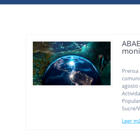
ABAE
monit
Prensa 
comuni
agosto 
Activid
Popular
Sucre/
Leer m