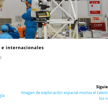
 e internacionales
9
Siguie
Siguiente
Imagen de exploración espacial motiva el talen
gía
entrada:
los 