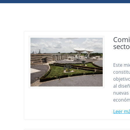
Comi
sect
Este mi
constit
objetiv
al dise
nuevas 
económi
Leer m