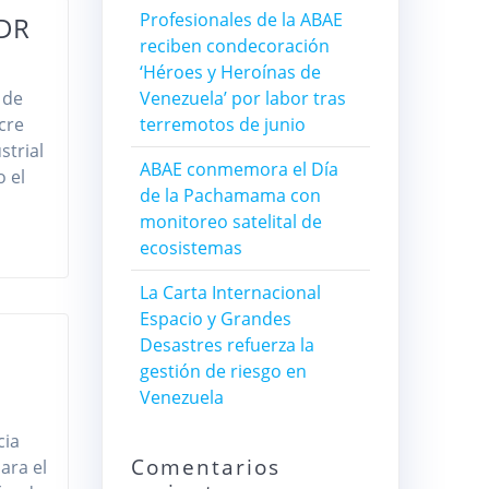
Profesionales de la ABAE
CDR
reciben condecoración
‘Héroes y Heroínas de
 de
Venezuela’ por labor tras
cre
terremotos de junio
strial
ABAE conmemora el Día
o el
de la Pachamama con
monitoreo satelital de
ecosistemas
La Carta Internacional
Espacio y Grandes
Desastres refuerza la
gestión de riesgo en
Venezuela
cia
Comentarios
ara el