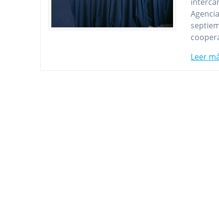
interca
Agencia
septiem
coopera
Leer m